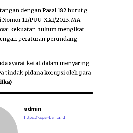
ntangan dengan Pasal 182 huruf g
i Nomor 12/PUU-XXI/2023. MA
nyai kekuatan hukum mengikat
dengan peraturan perundang-
da syarat ketat dalam menyaring
a tindak pidana korupsi oleh para
dika)
admin
https://kspsi-bali.or.id