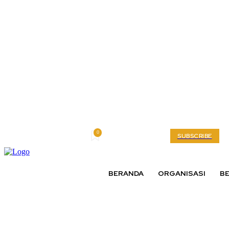
0
Friday, August 7, 2026
My account
SUBSCRIBE
BERANDA
ORGANISASI
BE