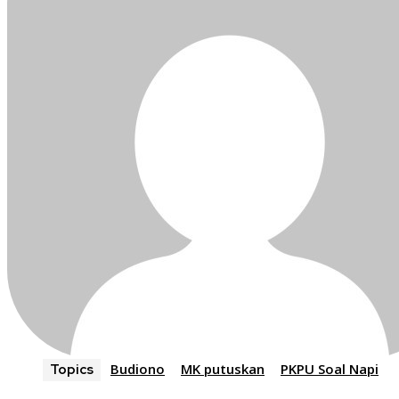
Budiono
MK putuskan
PKPU Soal Napi
Topics