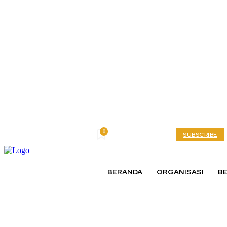
0
Tuesday, August 4, 2026
My account
SUBSCRIBE
BERANDA
ORGANISASI
BE