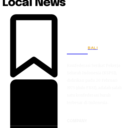
Local News
BALI
KSPSI
Konfederasi Serikat Pekerja
Seluruh Indonesia (KSPSI),
didirikan pada 20 Februari
1973 (dulu FBSI), adalah salah
satu konfederasi buruh
terbesar di Indonesia.
COMPANY