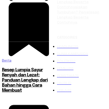
Lengkap Beserta
Contohnyaiakan
Tumbuhan? Penjelasan
Lengkap Beserta
Contohnya
CATEGORIES
HEADLINE
219
DUNIA KAMPUS
109
Berita
POLITIK
102
PEMILU
88
Resep Lumpia Sayur
Renyah dan Lezat:
PERISTIWA
76
Panduan Lengkap dari
UIN RIL
61
Bahan hingga Cara
UNILA
48
Membuat