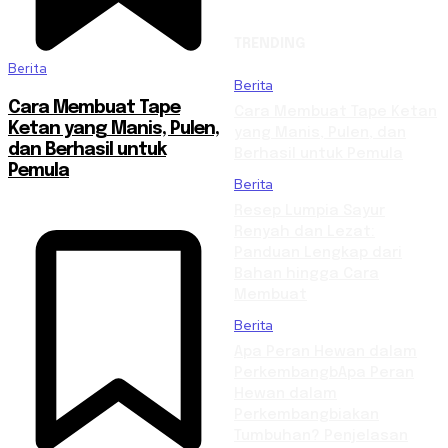
TRENDING
Berita
Berita
Cara Membuat Tape
Cara Membuat Tape Ketan
Ketan yang Manis, Pulen,
yang Manis, Pulen, dan
dan Berhasil untuk
Berhasil untuk Pemula
Pemula
Berita
Resep Lumpia Sayur
Renyah dan Lezat:
Panduan Lengkap dari
Bahan hingga Cara
Membuat
Berita
Apa Peran Hewan dalam
PerkembangbApa Peran
Hewan dalam
Perkembangbiakan
Tumbuhan? Penjelasan