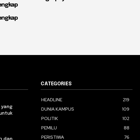
engkap
engkap
CATEGORIES
HEADLINE
219
 yang
DUNIA KAMPUS
109
 untuk
POLITIK
102
PEMILU
88
PERISTIWA
76
h dan