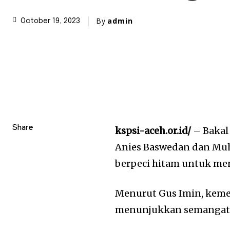
By
admin
October 19, 2023
Share
kspsi-aceh.or.id/
– Bakal 
Anies Baswedan dan Muh
berpeci hitam untuk men
Menurut Gus Imin, keme
menunjukkan semangat 