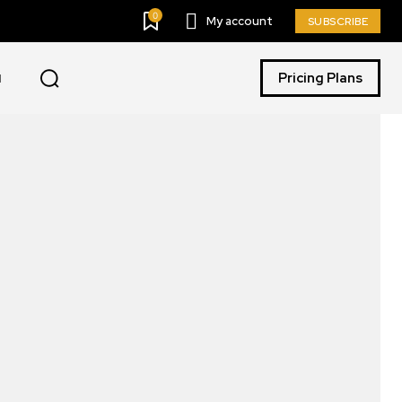
0
My account
SUBSCRIBE
Pricing Plans
I