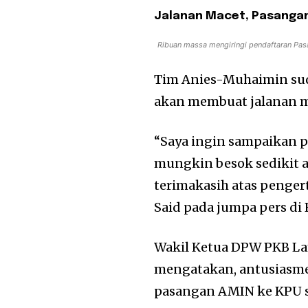
Jalanan Macet, Pasanga
Ribuan massa mengiringi pendaftaran Pa
Tim Anies-Muhaimin su
akan membuat jalanan m
“Saya ingin sampaikan 
mungkin besok sedikit 
terimakasih atas pengert
Said pada jumpa pers di 
Wakil Ketua DPW PKB La
mengatakan, antusiasme
pasangan AMIN ke KPU s