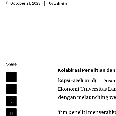
By
admin
October 21, 2023
Share
Kolabirasi Penelitian da
kspsi-aceh.or.id/
– Dosen
Ekonomi Universitas La
dengan melaunching we
Tim peneliti menyerahka