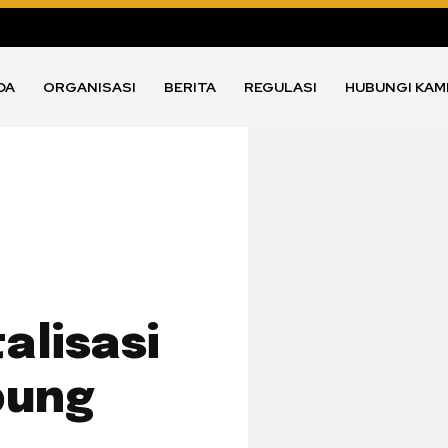
DA
ORGANISASI
BERITA
REGULASI
HUBUNGI KAM
alisasi
pung