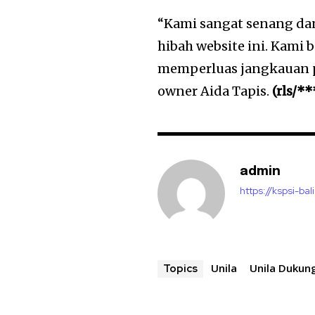
“Kami sangat senang dan
hibah website ini. Kami 
memperluas jangkauan p
owner Aida Tapis.
(rls/**
admin
https://kspsi-bali
Unila
Unila Dukun
Topics