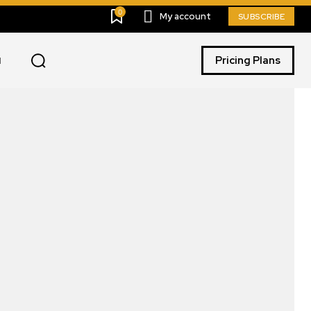
0
My account
SUBSCRIBE
Pricing Plans
I