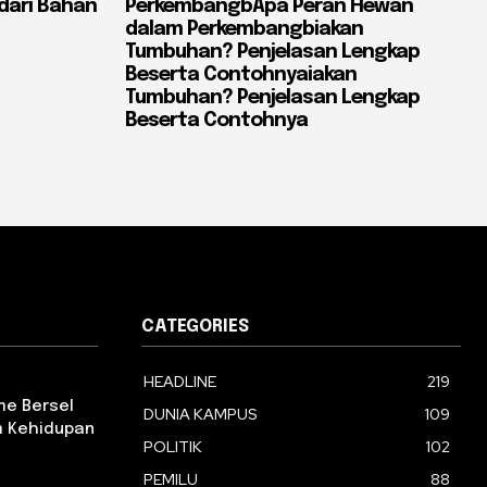
dari Bahan
PerkembangbApa Peran Hewan
dalam Perkembangbiakan
Tumbuhan? Penjelasan Lengkap
Beserta Contohnyaiakan
Tumbuhan? Penjelasan Lengkap
Beserta Contohnya
CATEGORIES
HEADLINE
219
e Bersel
DUNIA KAMPUS
109
am Kehidupan
POLITIK
102
PEMILU
88