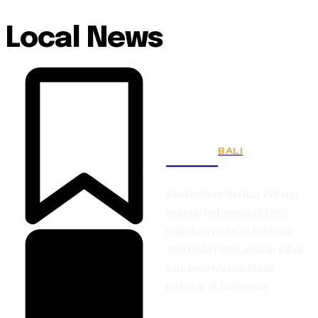
Local News
BALI
KSPSI
Konfederasi Serikat Pekerja
Seluruh Indonesia (KSPSI),
didirikan pada 20 Februari
1973 (dulu FBSI), adalah salah
satu konfederasi buruh
terbesar di Indonesia.