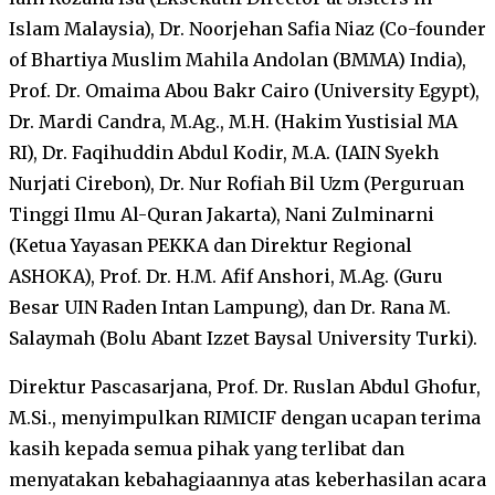
Islam Malaysia), Dr. Noorjehan Safia Niaz (Co-founder
of Bhartiya Muslim Mahila Andolan (BMMA) India),
Prof. Dr. Omaima Abou Bakr Cairo (University Egypt),
Dr. Mardi Candra, M.Ag., M.H. (Hakim Yustisial MA
RI), Dr. Faqihuddin Abdul Kodir, M.A. (IAIN Syekh
Nurjati Cirebon), Dr. Nur Rofiah Bil Uzm (Perguruan
Tinggi Ilmu Al-Quran Jakarta), Nani Zulminarni
(Ketua Yayasan PEKKA dan Direktur Regional
ASHOKA), Prof. Dr. H.M. Afif Anshori, M.Ag. (Guru
Besar UIN Raden Intan Lampung), dan Dr. Rana M.
Salaymah (Bolu Abant Izzet Baysal University Turki).
Direktur Pascasarjana, Prof. Dr. Ruslan Abdul Ghofur,
M.Si., menyimpulkan RIMICIF dengan ucapan terima
kasih kepada semua pihak yang terlibat dan
menyatakan kebahagiaannya atas keberhasilan acara