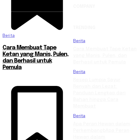
COMPANY
TRENDING
Berita
Berita
Cara Membuat Tape
Cara Membuat Tape Ketan
Ketan yang Manis, Pulen,
yang Manis, Pulen, dan
dan Berhasil untuk
Berhasil untuk Pemula
Pemula
Berita
Resep Lumpia Sayur
Renyah dan Lezat:
Panduan Lengkap dari
Bahan hingga Cara
Membuat
Berita
Apa Peran Hewan dalam
PerkembangbApa Peran
Hewan dalam