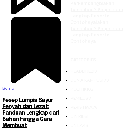
Perkembangbiakan
Tumbuhan? Penjelasan
Lengkap Beserta
Contohnyaiakan
Tumbuhan? Penjelasan
Lengkap Beserta
Contohnya
CATEGORIES
HEADLINE
219
DUNIA KAMPUS
109
Berita
POLITIK
102
PEMILU
88
Resep Lumpia Sayur
Renyah dan Lezat:
PERISTIWA
76
Panduan Lengkap dari
UIN RIL
61
Bahan hingga Cara
UNILA
48
Membuat