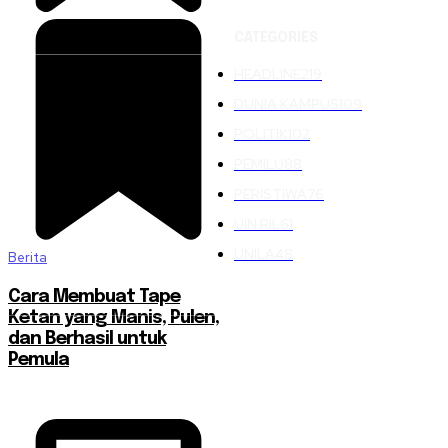
CATEGORIES
HEADLINE
219
DUNIA KAMPUS
109
POLITIK
102
PEMILU
88
PERISTIWA
76
UIN RIL
61
UNILA
48
Berita
Cara Membuat Tape
Ketan yang Manis, Pulen,
dan Berhasil untuk
Pemula