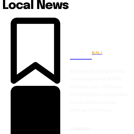
Local News
BALI
KSPSI
Konfederasi Serikat Pekerja
Seluruh Indonesia (KSPSI),
didirikan pada 20 Februari
1973 (dulu FBSI), adalah salah
satu konfederasi buruh
terbesar di Indonesia.
COMPANY