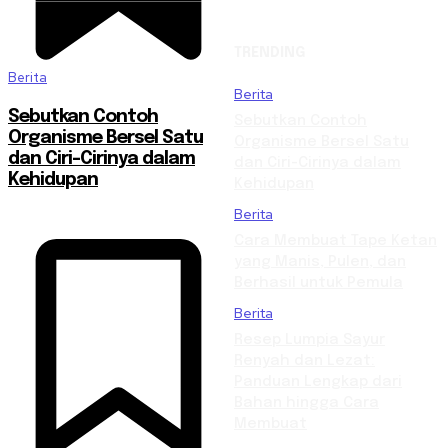
TRENDING
Berita
Berita
Sebutkan Contoh
Sebutkan Contoh
Organisme Bersel Satu
Organisme Bersel Satu
dan Ciri-Cirinya dalam
dan Ciri-Cirinya dalam
Kehidupan
Kehidupan
Berita
Cara Membuat Tape Ketan
yang Manis, Pulen, dan
Berhasil untuk Pemula
Berita
Resep Lumpia Sayur
Renyah dan Lezat:
Panduan Lengkap dari
Bahan hingga Cara
Membuat