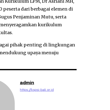
n Kurikulum LPM, Dr Asriani MH,
 peserta dari berbagai elemen di
 Gugus Penjaminan Mutu, serta
uk menyeragamkan kurikulum
ultas.
bagai pihak penting di lingkungan
g mendukung upaya menuju
admin
https://kspsi-bali.or.id