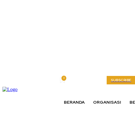
0
Thursday, August 6, 2026
My account
SUBSCRIBE
BERANDA
ORGANISASI
BE