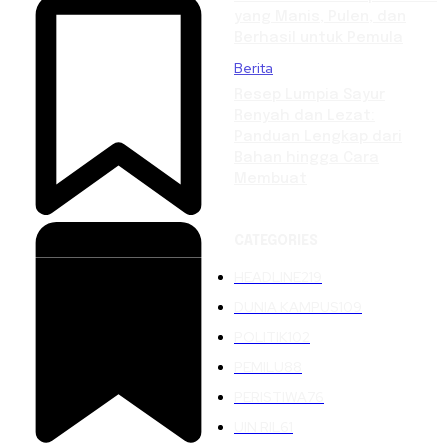
yang Manis, Pulen, dan
Berhasil untuk Pemula
Berita
Resep Lumpia Sayur
Renyah dan Lezat:
Panduan Lengkap dari
Bahan hingga Cara
Membuat
CATEGORIES
HEADLINE
219
DUNIA KAMPUS
109
POLITIK
102
PEMILU
88
PERISTIWA
76
UIN RIL
61