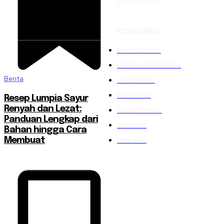
Contohnya
CATEGORIES
HEADLINE
219
DUNIA KAMPUS
109
Berita
POLITIK
102
PEMILU
88
Resep Lumpia Sayur
Renyah dan Lezat:
PERISTIWA
76
Panduan Lengkap dari
UIN RIL
61
Bahan hingga Cara
UNILA
48
Membuat