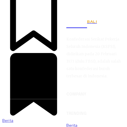
BALI
KSPSI
Konfederasi Serikat Pekerja
Seluruh Indonesia (KSPSI),
didirikan pada 20 Februari
1973 (dulu FBSI), adalah salah
satu konfederasi buruh
terbesar di Indonesia.
COMPANY
TRENDING
Berita
Berita