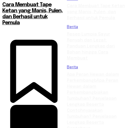
Cara Membuat Tape
Cara Membuat Tape Ketan
Ketan yang Manis, Pulen,
yang Manis, Pulen, dan
dan Berhasil untuk
Berhasil untuk Pemula
Pemula
Berita
Resep Lumpia Sayur
Renyah dan Lezat:
Panduan Lengkap dari
Bahan hingga Cara
Membuat
Berita
Apa Peran Hewan dalam
PerkembangbApa Peran
Hewan dalam
Perkembangbiakan
Tumbuhan? Penjelasan
Lengkap Beserta
Contohnyaiakan
Tumbuhan? Penjelasan
Lengkap Beserta