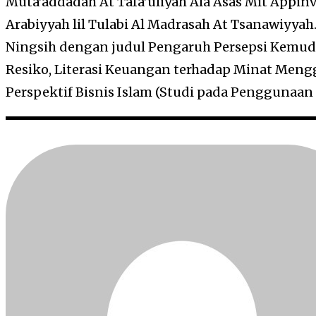
Muta’addadah At Tafa’uliyah Ala Asas Mit Appinve
Arabiyyah lil Tulabi Al Madrasah At Tsanawiyyah. 
Ningsih dengan judul Pengaruh Persepsi Kemu
Resiko, Literasi Keuangan terhadap Minat Men
Perspektif Bisnis Islam (Studi pada Penggunaa