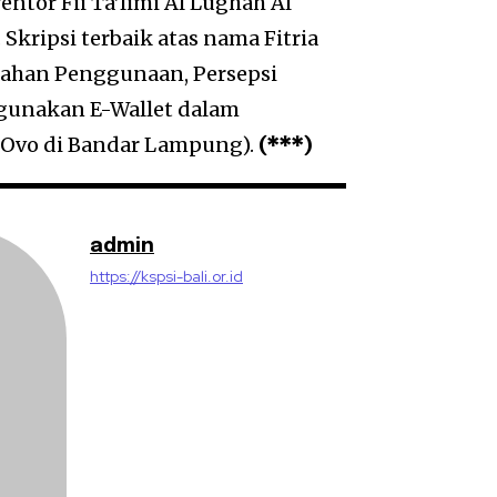
ntor Fii Ta’limi Al Lughah Al
Skripsi terbaik atas nama Fitria
dahan Penggunaan, Persepsi
ggunakan E-Wallet dalam
n Ovo di Bandar Lampung).
(***)
admin
https://kspsi-bali.or.id