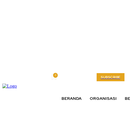
0
Friday, August 7, 2026
My account
SUBSCRIBE
BERANDA
ORGANISASI
BE