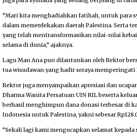
juga para syuhada yang sedang berjuang di tanah
“Mari kita menghadiahkan fatihah, untuk para s
dalam memerdekakan daerah Palestina. Serta te
yang telah mentransformasikan nilai-nilai keb
selama di dunia,” ajaknya.
Lagu Man Ana pun dilantunkan oleh Rektor ber
tua wisudawan yang hadir seraya memperingati 
Rektor juga menyampaikan apresiasi dan ucapa
Dharma Wanita Persatuan UIN RIL beserta keluar
berhasil menghimpun dana donasi terbesar di k
Indonesia untuk Palestina, yakni sebesar Rp128.
“Sekali lagi kami mengucapkan selamat kepada 