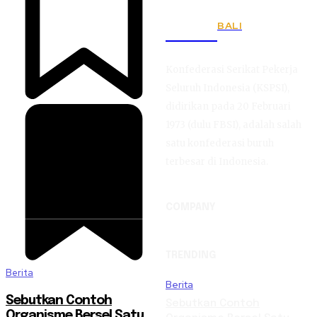
BALI
KSPSI
Konfederasi Serikat Pekerja
Seluruh Indonesia (KSPSI),
didirikan pada 20 Februari
1973 (dulu FBSI), adalah salah
satu konfederasi buruh
terbesar di Indonesia.
COMPANY
TRENDING
Berita
Berita
Sebutkan Contoh
Sebutkan Contoh
Organisme Bersel Satu