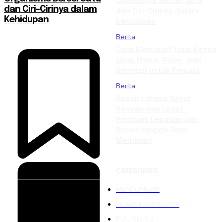
Organisme Bersel Satu
dan Ciri-Cirinya dalam
dan Ciri-Cirinya dalam
Kehidupan
Kehidupan
Berita
Cara Membuat Tape Ketan
yang Manis, Pulen, dan
Berhasil untuk Pemula
Berita
Resep Lumpia Sayur
Renyah dan Lezat:
Panduan Lengkap dari
Bahan hingga Cara
Membuat
CATEGORIES
HEADLINE
219
DUNIA KAMPUS
109
POLITIK
102