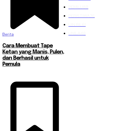
PEMILU
88
PERISTIWA
76
UIN RIL
61
UNILA
48
Berita
Cara Membuat Tape
Ketan yang Manis, Pulen,
dan Berhasil untuk
Pemula