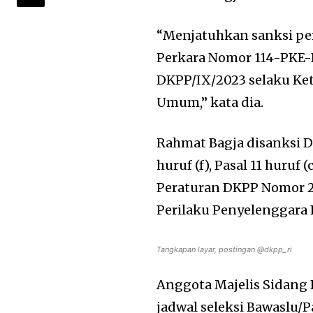
“Menjatuhkan sanksi pe
Perkara Nomor 114-PKE-
DKPP/IX/2023 selaku K
Umum,” kata dia.
Rahmat Bagja disanksi D
huruf (f), Pasal 11 huruf (
Peraturan DKPP Nomor 2
Perilaku Penyelenggara 
Tangkapan layar, postingan @dkpp_ri
Anggota Majelis Sidan
jadwal seleksi Bawaslu/