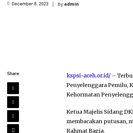
By
admin
December 8, 2023
Share
kspsi-aceh.or.id/
– Terbu
Penyelenggara Pemilu, 
Kehormatan Penyelengga
Ketua Majelis Sidang DKP
membacakan putusan, me
Rahmat Bagja.