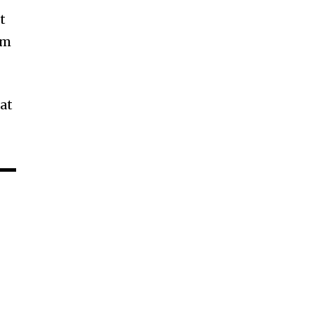
t
am
at