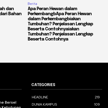
Berita
yah dan
Apa Peran Hewan dalam
dari Bahan
PerkembangbApa Peran Hewan
dalam Perkembangbiakan
Tumbuhan? Penjelasan Lengkap
Beserta Contohnyaiakan
Tumbuhan? Penjelasan Lengkap
Beserta Contohnya
CATEGORIES
HEADLINE
219
e Bersel
DUNIA KAMPUS
109
am Kehidupan