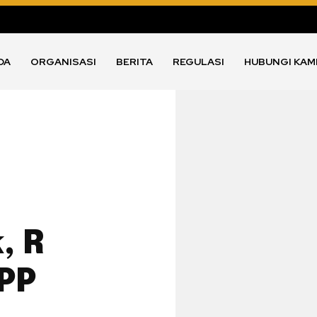
DA
ORGANISASI
BERITA
REGULASI
HUBUNGI KAM
, R
KPP