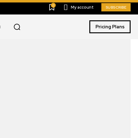
0
My account
SUBSCRIBE
Pricing Plans
I