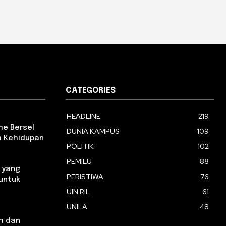
CATEGORIES
HEADLINE
219
e Bersel
DUNIA KAMPUS
109
am Kehidupan
POLITIK
102
PEMILU
88
 yang
PERISTIWA
76
 untuk
UIN RIL
61
UNILA
48
h dan