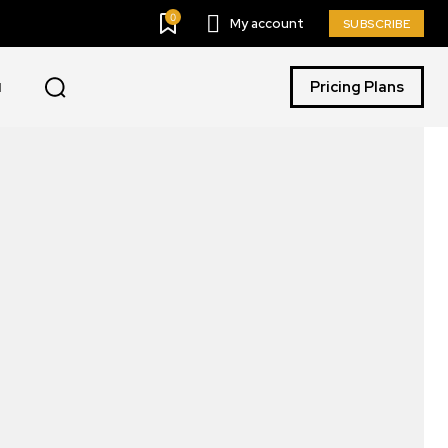
0
My account
SUBSCRIBE
Pricing Plans
I