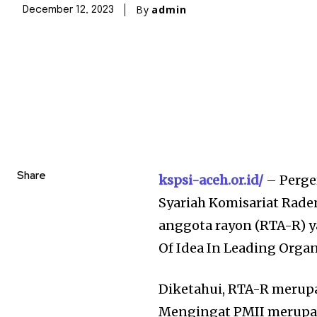
By
admin
December 12, 2023
Share
kspsi-aceh.or.id/
– Perge
Syariah Komisariat Rad
anggota rayon (RTA-R) 
Of Idea In Leading Organ
Diketahui, RTA-R merupa
Mengingat PMII merupak