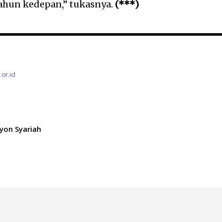
tahun kedepan,” tukasnya.
(***)
.or.id
ayon Syariah