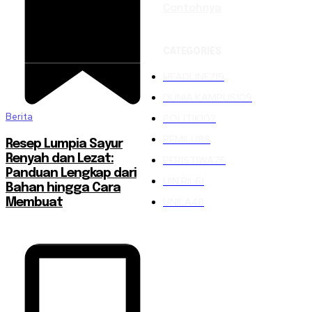
Contohnya
CATEGORIES
HEADLINE
219
DUNIA KAMPUS
109
Berita
POLITIK
102
PEMILU
88
Resep Lumpia Sayur
Renyah dan Lezat:
PERISTIWA
76
Panduan Lengkap dari
UIN RIL
61
Bahan hingga Cara
UNILA
48
Membuat