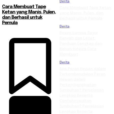
Berita
Cara Membuat Tape
Cara Membuat Tape Ketan
Ketan yang Manis, Pulen,
yang Manis, Pulen, dan
dan Berhasil untuk
Berhasil untuk Pemula
Pemula
Berita
Resep Lumpia Sayur
Renyah dan Lezat:
Panduan Lengkap dari
Bahan hingga Cara
Membuat
Berita
Apa Peran Hewan dalam
PerkembangbApa Peran
Hewan dalam
Perkembangbiakan
Tumbuhan? Penjelasan
Lengkap Beserta
Contohnyaiakan
Tumbuhan? Penjelasan
Lengkap Beserta