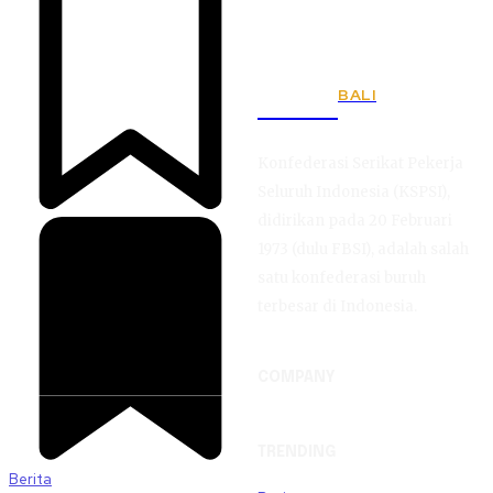
BALI
KSPSI
Konfederasi Serikat Pekerja
Seluruh Indonesia (KSPSI),
didirikan pada 20 Februari
1973 (dulu FBSI), adalah salah
satu konfederasi buruh
terbesar di Indonesia.
COMPANY
TRENDING
Berita