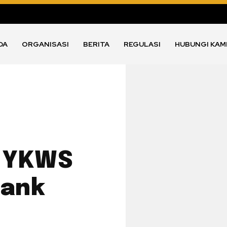
DA
ORGANISASI
BERITA
REGULASI
HUBUNGI KAM
n YKWS
Bank