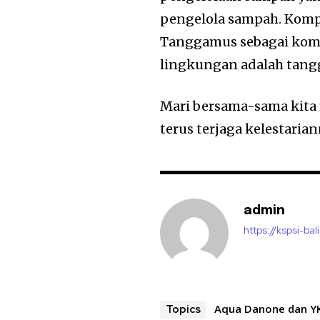
pengelola sampah. Kompe
Tanggamus sebagai kom
lingkungan adalah tang
Mari bersama-sama kita
terus terjaga kelestaria
admin
https://kspsi-bali
Aqua Danone dan Y
Topics