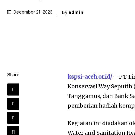
By
admin
December 21, 2023
Share
kspsi-aceh.or.id/
– PT Ti
Konservasi Way Seputih
Tanggamus, dan Bank S
pemberian hadiah kompe
Kegiatan ini diadakan 
Water and Sanitation Hy