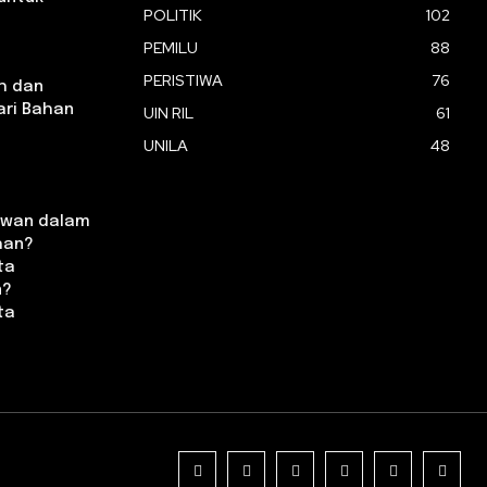
POLITIK
102
PEMILU
88
PERISTIWA
76
h dan
ari Bahan
UIN RIL
61
UNILA
48
ewan dalam
han?
ta
n?
ta