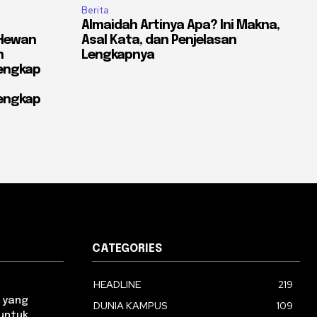
Berita
Almaidah Artinya Apa? Ini Makna,
 Hewan
Asal Kata, dan Penjelasan
n
Lengkapnya
engkap
engkap
CATEGORIES
HEADLINE
219
 yang
DUNIA KAMPUS
109
 untuk