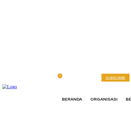
0
Monday, August 3, 2026
My account
SUBSCRIBE
BERANDA
ORGANISASI
BE