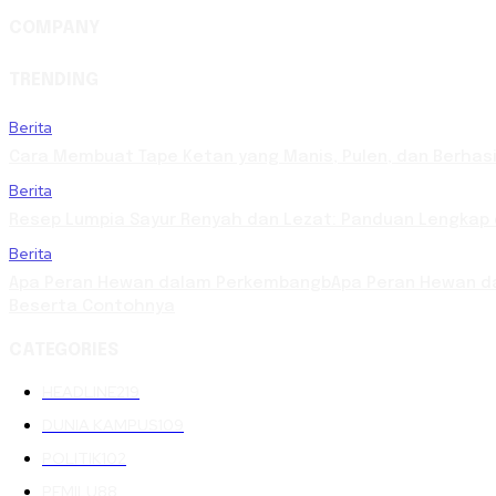
COMPANY
TRENDING
Berita
Cara Membuat Tape Ketan yang Manis, Pulen, dan Berhasi
Berita
Resep Lumpia Sayur Renyah dan Lezat: Panduan Lengkap
Berita
Apa Peran Hewan dalam PerkembangbApa Peran Hewan da
Beserta Contohnya
CATEGORIES
HEADLINE
219
DUNIA KAMPUS
109
POLITIK
102
PEMILU
88