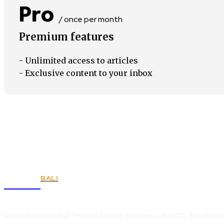
Pro
/ once per month
Premium features
- Unlimited access to articles
- Exclusive content to your inbox
BALI
KSPSI
Konfederasi Serikat Pekerja Seluruh Indonesia (KSPSI), didirikan p