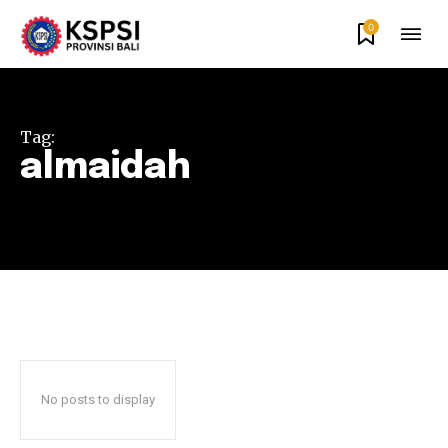
0
Tag:
almaidah
No posts to display