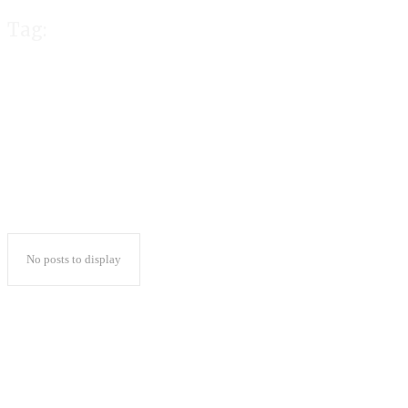
Tag:
Bertemu KIM di
No posts to display