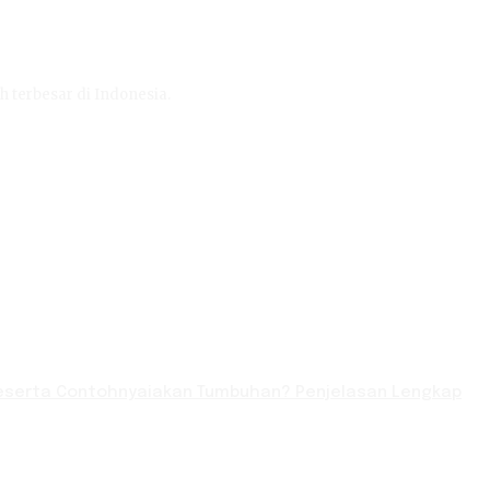
h terbesar di Indonesia.
serta Contohnyaiakan Tumbuhan? Penjelasan Lengkap