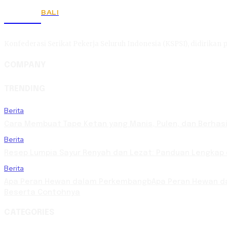
BALI
KSPSI
Konfederasi Serikat Pekerja Seluruh Indonesia (KSPSI), didirikan p
COMPANY
TRENDING
Berita
Cara Membuat Tape Ketan yang Manis, Pulen, dan Berhasi
Berita
Resep Lumpia Sayur Renyah dan Lezat: Panduan Lengkap
Berita
Apa Peran Hewan dalam PerkembangbApa Peran Hewan da
Beserta Contohnya
CATEGORIES