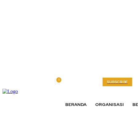
0
Friday, August 7, 2026
My account
SUBSCRIBE
BERANDA
ORGANISASI
BE