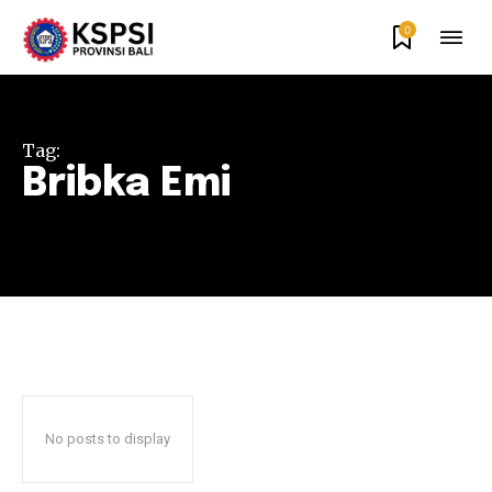
0
Tag:
Bribka Emi
No posts to display