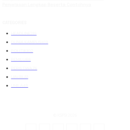
Penjelasan Lengkap Beserta Contohnya
CATEGORIES
HEADLINE
219
DUNIA KAMPUS
109
POLITIK
102
PEMILU
88
PERISTIWA
76
UIN RIL
61
UNILA
48
© KSPSI 2026