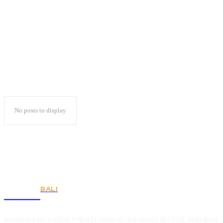
di Lampung Aman
No posts to display
BALI
KSPSI
Konfederasi Serikat Pekerja Seluruh Indonesia (KSPSI), didirikan