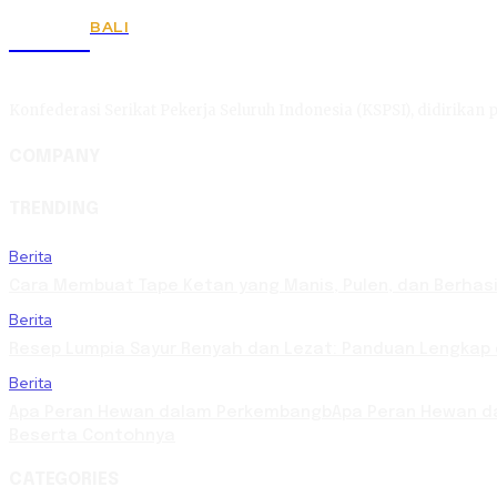
BALI
KSPSI
Konfederasi Serikat Pekerja Seluruh Indonesia (KSPSI), didirikan p
COMPANY
TRENDING
Berita
Cara Membuat Tape Ketan yang Manis, Pulen, dan Berhasi
Berita
Resep Lumpia Sayur Renyah dan Lezat: Panduan Lengkap
Berita
Apa Peran Hewan dalam PerkembangbApa Peran Hewan da
Beserta Contohnya
CATEGORIES