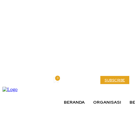
0
Friday, August 7, 2026
My account
SUBSCRIBE
BERANDA
ORGANISASI
BE