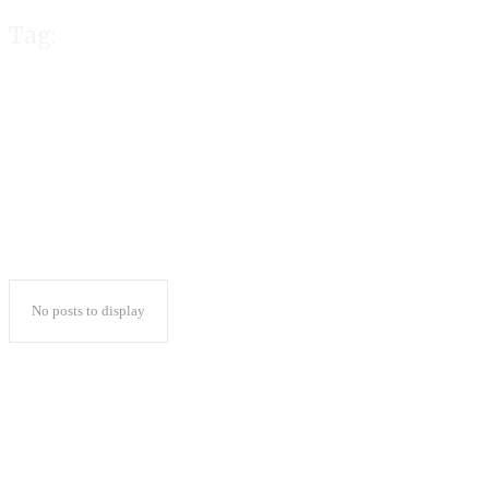
Tag:
DKPP Terima 299
No posts to display