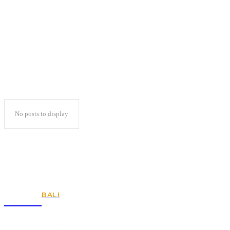
Edy Yalismi
No posts to display
BALI
KSPSI