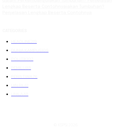
dalam Perkembangbiakan Tumbuhan? Penjelasan
Lengkap Beserta Contohnyaiakan Tumbuhan?
Penjelasan Lengkap Beserta Contohnya
CATEGORIES
HEADLINE
219
DUNIA KAMPUS
109
POLITIK
102
PEMILU
88
PERISTIWA
76
UIN RIL
61
UNILA
48
© KSPSI 2026