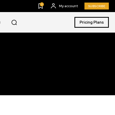
0
My account
SUBSCRIBE
Pricing Plans
I