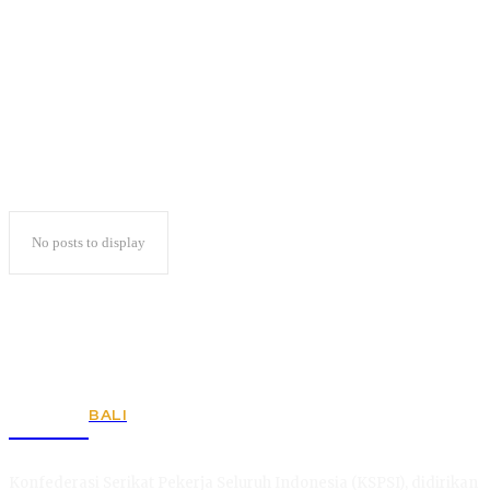
geodesi
No posts to display
BALI
KSPSI
Konfederasi Serikat Pekerja Seluruh Indonesia (KSPSI), didirikan