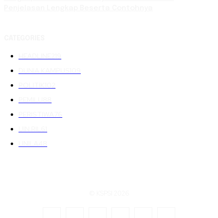
Penjelasan Lengkap Beserta Contohnya
CATEGORIES
HEADLINE
219
DUNIA KAMPUS
109
POLITIK
102
PEMILU
88
PERISTIWA
76
UIN RIL
61
UNILA
48
© KSPSI 2026