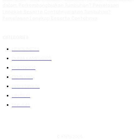
dalam Perkembangbiakan Tumbuhan? Penjelasan
Lengkap Beserta Contohnyaiakan Tumbuhan?
Penjelasan Lengkap Beserta Contohnya
CATEGORIES
HEADLINE
219
DUNIA KAMPUS
109
POLITIK
102
PEMILU
88
PERISTIWA
76
UIN RIL
61
UNILA
48
© KSPSI 2026