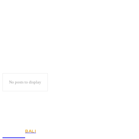
Grand Livina Club
Sambut Member Baru
No posts to display
BALI
KSPSI