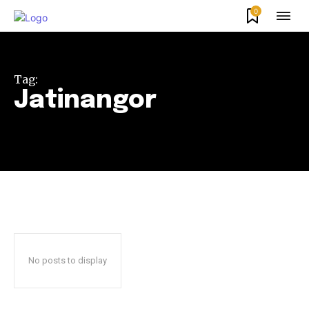
0
Tag:
Jatinangor
No posts to display