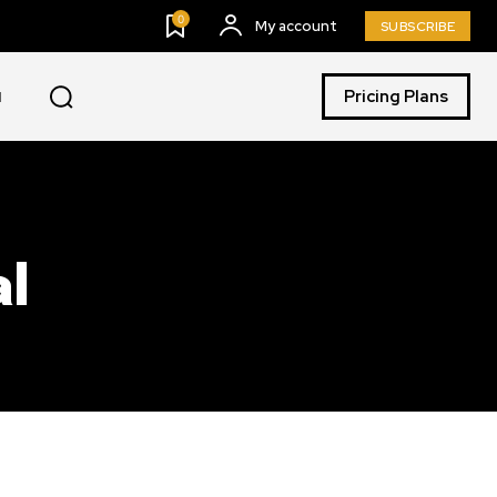
0
My account
SUBSCRIBE
Pricing Plans
I
al