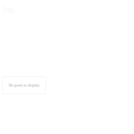
Tag:
Kampanye Di Medi
No posts to display