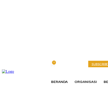
0
Wednesday, August 5, 2026
My account
SUBSCRIBE
BERANDA
ORGANISASI
BE