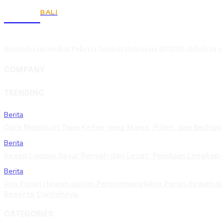
BALI
KSPSI
Konfederasi Serikat Pekerja Seluruh Indonesia (KSPSI), didirikan p
COMPANY
TRENDING
Berita
Cara Membuat Tape Ketan yang Manis, Pulen, dan Berhasi
Berita
Resep Lumpia Sayur Renyah dan Lezat: Panduan Lengkap
Berita
Apa Peran Hewan dalam PerkembangbApa Peran Hewan da
Beserta Contohnya
CATEGORIES