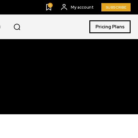
0
My account
SUBSCRIBE
Pricing Plans
I