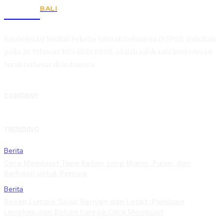
BALI
KSPSI
Konfederasi Serikat Pekerja Seluruh Indonesia (KSPSI), didirikan
pada 20 Februari 1973 (dulu FBSI), adalah salah satu konfederasi
buruh terbesar di Indonesia.
COMPANY
TRENDING
Berita
Cara Membuat Tape Ketan yang Manis, Pulen, dan
Berhasil untuk Pemula
Berita
Resep Lumpia Sayur Renyah dan Lezat: Panduan
Lengkap dari Bahan hingga Cara Membuat