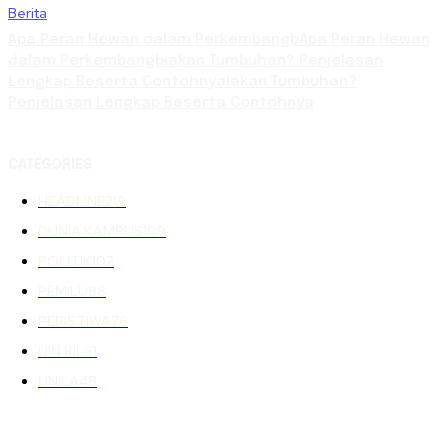
Berita
Apa Peran Hewan dalam PerkembangbApa Peran Hewan
dalam Perkembangbiakan Tumbuhan? Penjelasan
Lengkap Beserta Contohnyaiakan Tumbuhan?
Penjelasan Lengkap Beserta Contohnya
CATEGORIES
HEADLINE
219
DUNIA KAMPUS
109
POLITIK
102
PEMILU
88
PERISTIWA
76
UIN RIL
61
UNILA
48