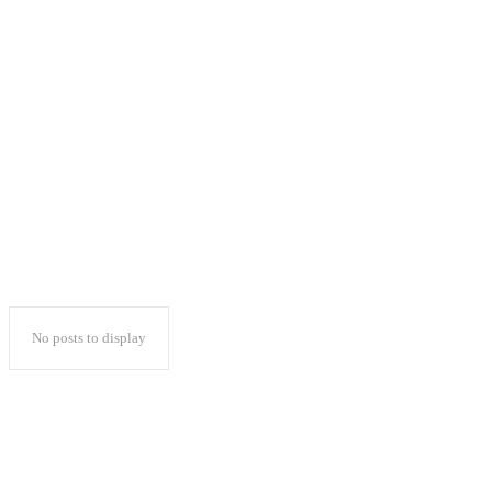
Klinik Pratama N7
Kandir Ikut Proses
Akreditasi
No posts to display