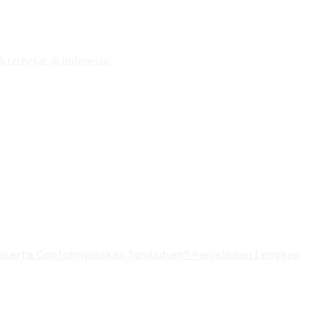
h terbesar di Indonesia.
serta Contohnyaiakan Tumbuhan? Penjelasan Lengkap