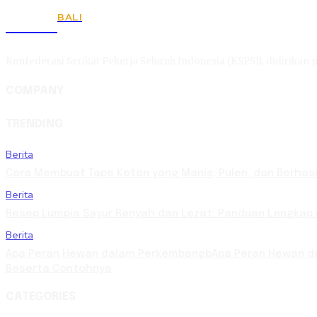
BALI
KSPSI
Konfederasi Serikat Pekerja Seluruh Indonesia (KSPSI), didirikan p
COMPANY
TRENDING
Berita
Cara Membuat Tape Ketan yang Manis, Pulen, dan Berhasi
Berita
Resep Lumpia Sayur Renyah dan Lezat: Panduan Lengkap
Berita
Apa Peran Hewan dalam PerkembangbApa Peran Hewan da
Beserta Contohnya
CATEGORIES