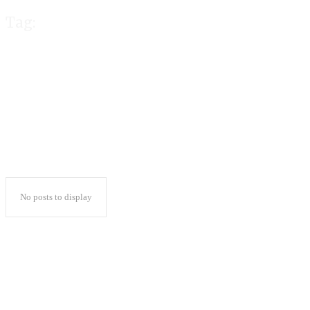
Tag:
Kober dan UKMB
No posts to display