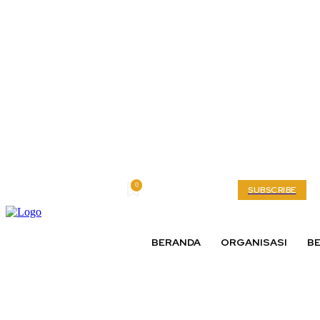
0
Friday, August 7, 2026
My account
SUBSCRIBE
BERANDA
ORGANISASI
BE