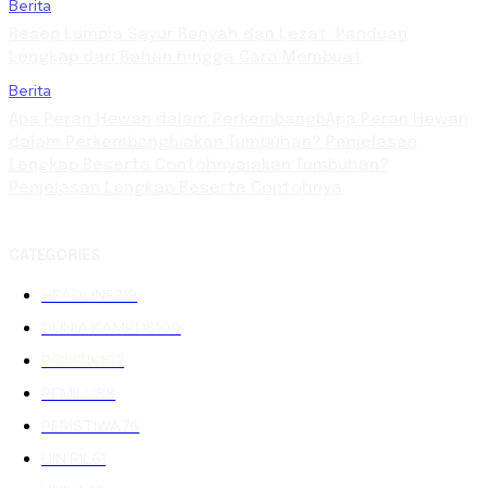
Berita
Resep Lumpia Sayur Renyah dan Lezat: Panduan
Lengkap dari Bahan hingga Cara Membuat
Berita
Apa Peran Hewan dalam PerkembangbApa Peran Hewan
dalam Perkembangbiakan Tumbuhan? Penjelasan
Lengkap Beserta Contohnyaiakan Tumbuhan?
Penjelasan Lengkap Beserta Contohnya
CATEGORIES
HEADLINE
219
DUNIA KAMPUS
109
POLITIK
102
PEMILU
88
PERISTIWA
76
UIN RIL
61