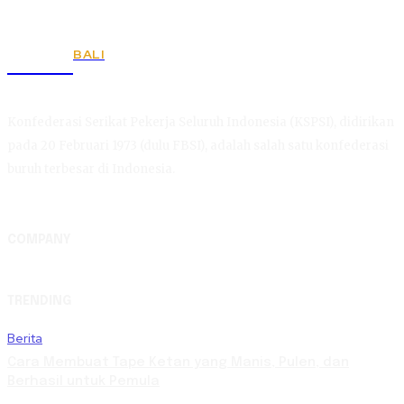
BALI
KSPSI
Konfederasi Serikat Pekerja Seluruh Indonesia (KSPSI), didirikan
pada 20 Februari 1973 (dulu FBSI), adalah salah satu konfederasi
buruh terbesar di Indonesia.
COMPANY
TRENDING
Berita
Cara Membuat Tape Ketan yang Manis, Pulen, dan
Berhasil untuk Pemula