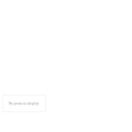
Konferensi Moderasi
Beragama (Sebuah
Asa Harmoni Lintas
Benua)
No posts to display