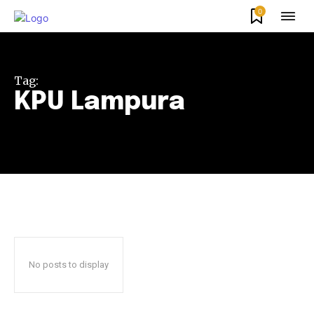
0
Tag:
KPU Lampura
No posts to display