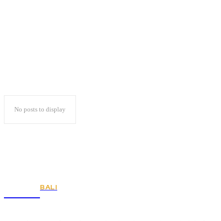
Mahkamah Agung
No posts to display
BALI
KSPSI