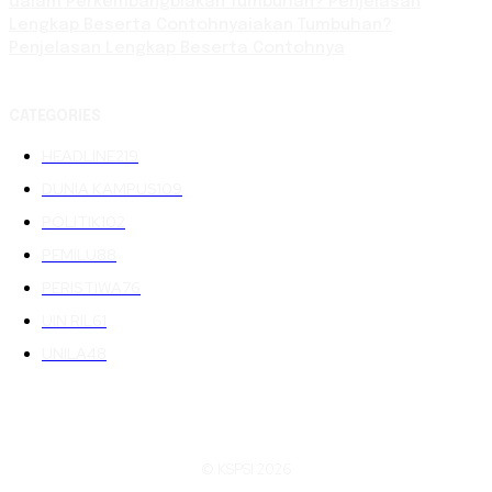
dalam Perkembangbiakan Tumbuhan? Penjelasan
Lengkap Beserta Contohnyaiakan Tumbuhan?
Penjelasan Lengkap Beserta Contohnya
CATEGORIES
HEADLINE
219
DUNIA KAMPUS
109
POLITIK
102
PEMILU
88
PERISTIWA
76
UIN RIL
61
UNILA
48
© KSPSI 2026