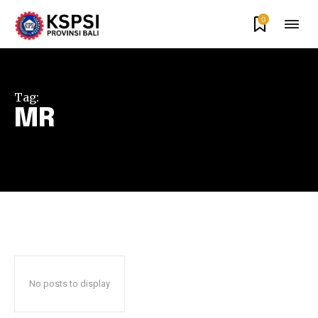
0
Tag:
MR
No posts to display