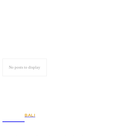
Mustafa Ajukan PK
No posts to display
BALI
KSPSI