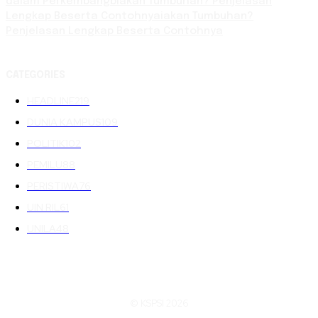
dalam Perkembangbiakan Tumbuhan? Penjelasan
Lengkap Beserta Contohnyaiakan Tumbuhan?
Penjelasan Lengkap Beserta Contohnya
CATEGORIES
HEADLINE
219
DUNIA KAMPUS
109
POLITIK
102
PEMILU
88
PERISTIWA
76
UIN RIL
61
UNILA
48
© KSPSI 2026