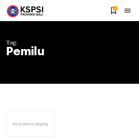
0
Tag:
Pemilu
No posts to display