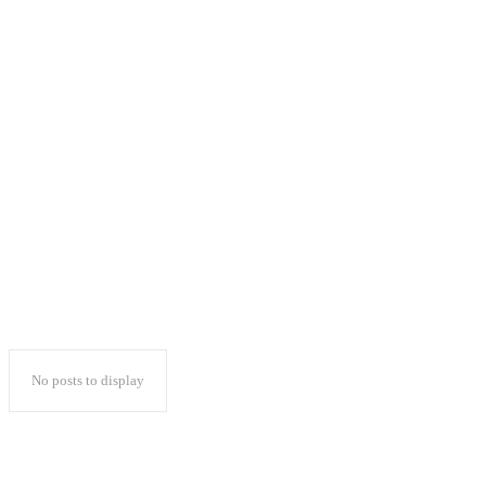
Plt Gubernur Sumsel:
PTPN I Regional 7
Penyangga Ekonomi
Rakyat
No posts to display