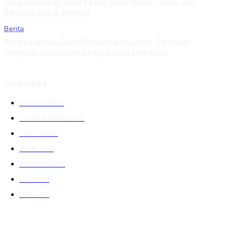
Cara Membuat Tape Ketan yang Manis, Pulen, dan
Berhasil untuk Pemula
Berita
Resep Lumpia Sayur Renyah dan Lezat: Panduan
Lengkap dari Bahan hingga Cara Membuat
CATEGORIES
HEADLINE
219
DUNIA KAMPUS
109
POLITIK
102
PEMILU
88
PERISTIWA
76
UIN RIL
61
UNILA
48