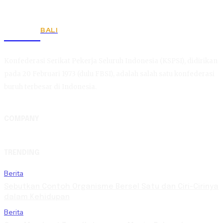
BALI
KSPSI
Konfederasi Serikat Pekerja Seluruh Indonesia (KSPSI), didirikan
pada 20 Februari 1973 (dulu FBSI), adalah salah satu konfederasi
buruh terbesar di Indonesia.
COMPANY
TRENDING
Berita
Sebutkan Contoh Organisme Bersel Satu dan Ciri-Cirinya
dalam Kehidupan
Berita