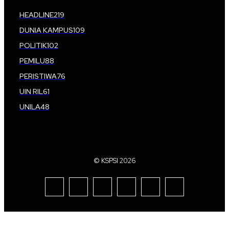
HEADLINE
219
DUNIA KAMPUS
109
POLITIK
102
PEMILU
88
PERISTIWA
76
UIN RIL
61
UNILA
48
© KSPSI 2026