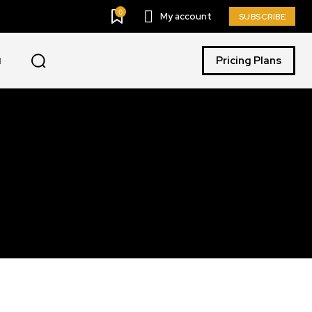
0
My account
SUBSCRIBE
Pricing Plans
I