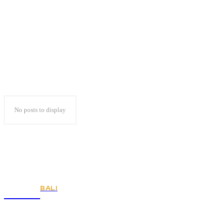
Remunerasi
No posts to display
BALI
KSPSI