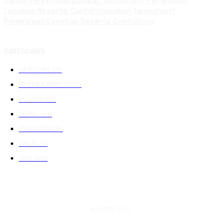
dalam Perkembangbiakan Tumbuhan? Penjelasan
Lengkap Beserta Contohnyaiakan Tumbuhan?
Penjelasan Lengkap Beserta Contohnya
CATEGORIES
HEADLINE
219
DUNIA KAMPUS
109
POLITIK
102
PEMILU
88
PERISTIWA
76
UIN RIL
61
UNILA
48
© KSPSI 2026