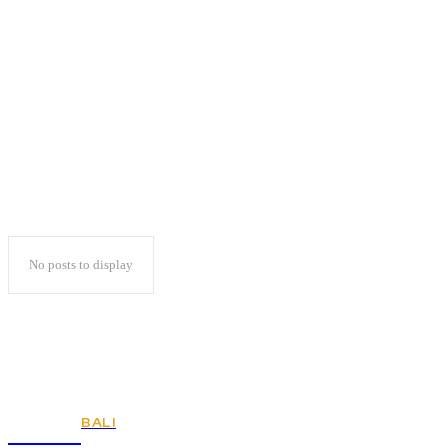
Simposium Nasional
AAFI
No posts to display
BALI
KSPSI