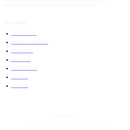
Lengkap dari Bahan hingga Cara Membuat
CATEGORIES
HEADLINE
219
DUNIA KAMPUS
109
POLITIK
102
PEMILU
88
PERISTIWA
76
UIN RIL
61
UNILA
48
© KSPSI 2026