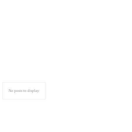
TKN Prabowo Klaim
Lampung Jadi
Lumbung Suara
No posts to display