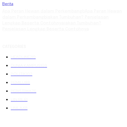
Berita
Apa Peran Hewan dalam PerkembangbApa Peran Hewan
dalam Perkembangbiakan Tumbuhan? Penjelasan
Lengkap Beserta Contohnyaiakan Tumbuhan?
Penjelasan Lengkap Beserta Contohnya
CATEGORIES
HEADLINE
219
DUNIA KAMPUS
109
POLITIK
102
PEMILU
88
PERISTIWA
76
UIN RIL
61
UNILA
48