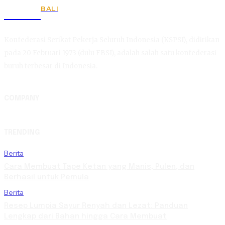
BALI
KSPSI
Konfederasi Serikat Pekerja Seluruh Indonesia (KSPSI), didirikan
pada 20 Februari 1973 (dulu FBSI), adalah salah satu konfederasi
buruh terbesar di Indonesia.
COMPANY
TRENDING
Berita
Cara Membuat Tape Ketan yang Manis, Pulen, dan
Berhasil untuk Pemula
Berita
Resep Lumpia Sayur Renyah dan Lezat: Panduan
Lengkap dari Bahan hingga Cara Membuat