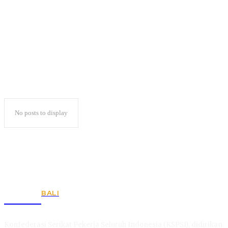
Virus Trojan
No posts to display
BALI
KSPSI
Konfederasi Serikat Pekerja Seluruh Indonesia (KSPSI), didirikan