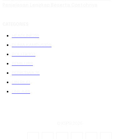
Penjelasan Lengkap Beserta Contohnya
CATEGORIES
HEADLINE
219
DUNIA KAMPUS
109
POLITIK
102
PEMILU
88
PERISTIWA
76
UIN RIL
61
UNILA
48
© KSPSI 2026