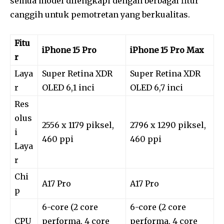
semua model dilengkapi dengan berbagai fitur
canggih untuk pemotretan yang berkualitas.
Fitu
iPhone 15 Pro
iPhone 15 Pro Max
r
Laya
Super Retina XDR
Super Retina XDR
r
OLED 6,1 inci
OLED 6,7 inci
Res
olus
2556 x 1179 piksel,
2796 x 1290 piksel,
i
460 ppi
460 ppi
Laya
r
Chi
A17 Pro
A17 Pro
p
6-core (2 core
6-core (2 core
CPU
performa, 4 core
performa, 4 core