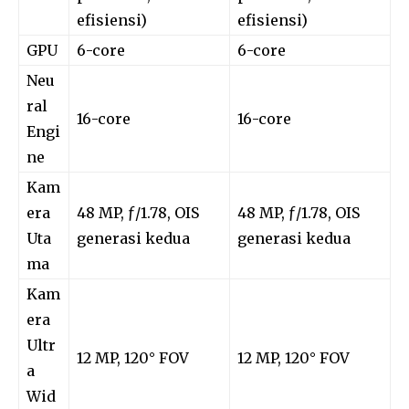
efisiensi)
efisiensi)
GPU
6-core
6-core
Neu
ral
16-core
16-core
Engi
ne
Kam
era
48 MP, ƒ/1.78, OIS
48 MP, ƒ/1.78, OIS
Uta
generasi kedua
generasi kedua
ma
Kam
era
Ultr
12 MP, 120° FOV
12 MP, 120° FOV
a
Wid