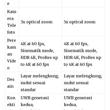
e
Kam
era
3x optical zoom
5x optical zoom
Tele
foto
Pere
4K at 60 fps,
4K at 60 fps,
kam
Sinematik mode,
Sinematik mode,
an
HDR 4K, ProRes up
HDR 4K, ProRes up
Vide
to 4K at 60 fps
to 4K at 60 fps
o
Layar melengkung,
Layar melengkung,
Des
sudut sesuai
sudut sesuai
ain
standar
standar
Kon
UWB generasi
UWB generasi
ekti
kedua,
kedua,