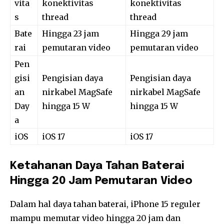
vita
konektivitas
konektivitas
s
thread
thread
Bate
Hingga 23 jam
Hingga 29 jam
rai
pemutaran video
pemutaran video
Pen
gisi
Pengisian daya
Pengisian daya
an
nirkabel MagSafe
nirkabel MagSafe
Day
hingga 15 W
hingga 15 W
a
iOS
iOS 17
iOS 17
Ketahanan Daya Tahan Baterai
Hingga 20 Jam Pemutaran Video
Dalam hal daya tahan baterai, iPhone 15 reguler
mampu memutar video hingga 20 jam dan