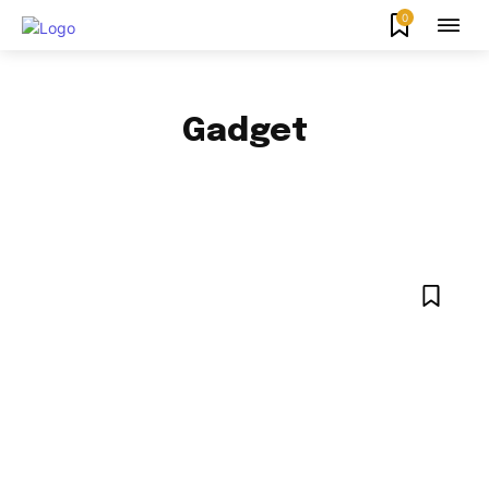
0
Gadget
APLIKASI
ARITORIAL
AUDIO VISUAL
BERITA
DAERAH
DIGITAL