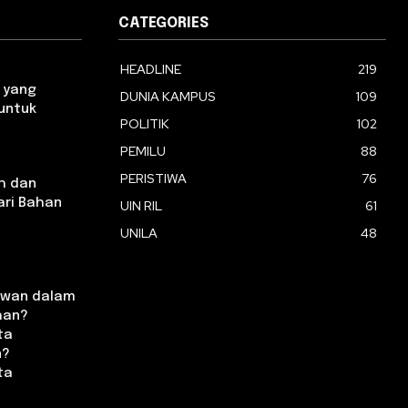
CATEGORIES
HEADLINE
219
 yang
DUNIA KAMPUS
109
 untuk
POLITIK
102
PEMILU
88
PERISTIWA
76
h dan
ari Bahan
UIN RIL
61
UNILA
48
ewan dalam
han?
ta
n?
ta