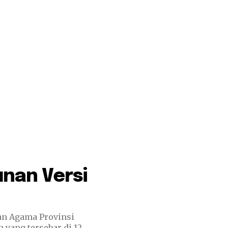
unan Versi
ian Agama Provinsi
yang tersebar di 12