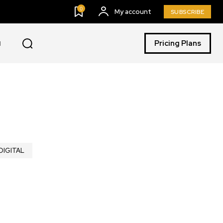
0
My account
SUBSCRIBE
Pricing Plans
I
DIGITAL